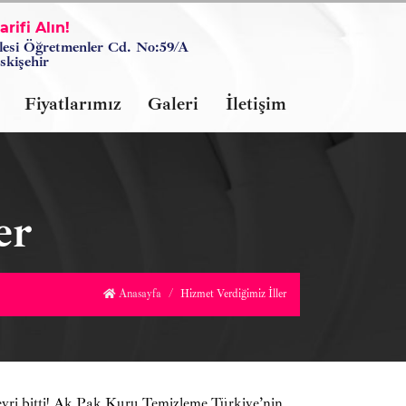
rifi Alın!
lesi Öğretmenler Cd. No:59/A
skişehir
Fiyatlarımız
Galeri
İletişim
er
Anasayfa
Hizmet Verdiğimiz İller
evri bitti! Ak Pak Kuru Temizleme Türkiye’nin