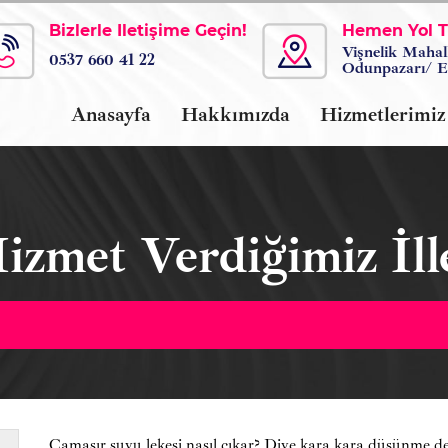
Bizlerle İletişime Geçin!
Hemen Yol Ta
Vişnelik Mahal
0537 660 41 22
Odunpazarı/ E
Anasayfa
Hakkımızda
Hizmetlerimiz
izmet Verdiğimiz İll
Çamaşır suyu lekesi nasıl çıkar? Diye kara kara düşünme d