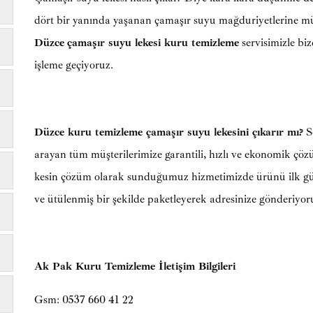
dört bir yanında yaşanan çamaşır suyu mağduriyetlerine m
Düzce
çamaşır suyu lekesi kuru temizleme
servisimizle biz
işleme geçiyoruz.
Düzce kuru temizleme çamaşır suyu lekesini çıkarır mı?
So
arayan tüm müşterilerimize garantili, hızlı ve ekonomik ç
kesin çözüm olarak sunduğumuz hizmetimizde ürünü ilk g
ve ütülenmiş bir şekilde paketleyerek adresinize gönderiyor
Ak Pak Kuru Temizleme İletişim Bilgileri
Gsm: 0537 660 41 22