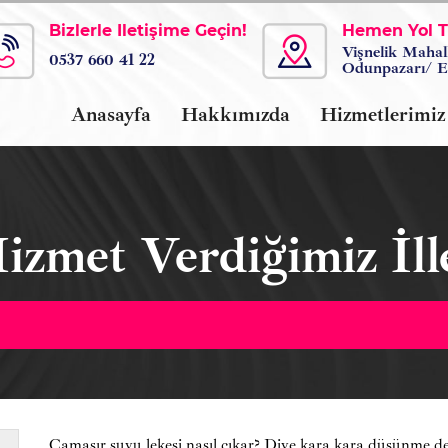
Bizlerle İletişime Geçin!
Hemen Yol Ta
Vişnelik Mahal
0537 660 41 22
Odunpazarı/ E
Anasayfa
Hakkımızda
Hizmetlerimiz
izmet Verdiğimiz İll
Çamaşır suyu lekesi nasıl çıkar? Diye kara kara düşünme d