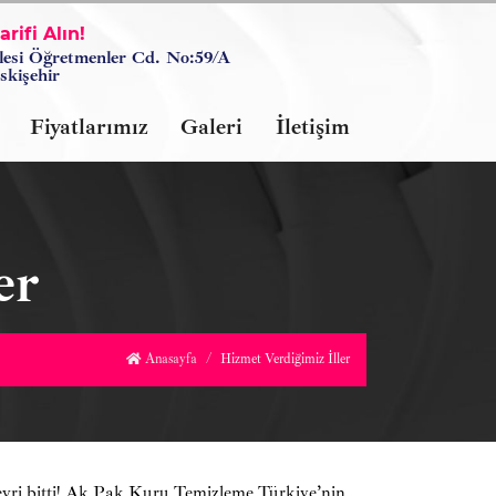
rifi Alın!
lesi Öğretmenler Cd. No:59/A
skişehir
Fiyatlarımız
Galeri
İletişim
er
Anasayfa
Hizmet Verdiğimiz İller
evri bitti! Ak Pak Kuru Temizleme Türkiye’nin