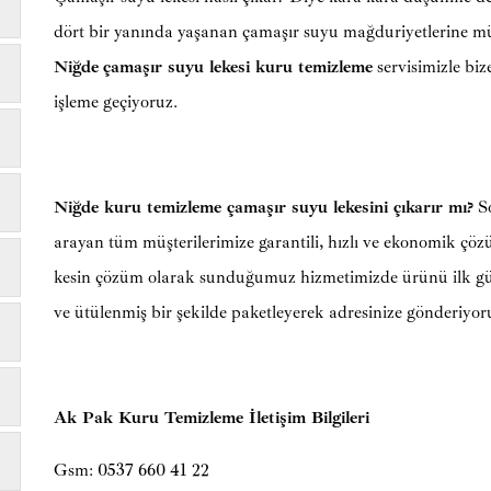
dört bir yanında yaşanan çamaşır suyu mağduriyetlerine m
Niğde
çamaşır suyu lekesi kuru temizleme
servisimizle bize
işleme geçiyoruz.
Niğde kuru temizleme çamaşır suyu lekesini çıkarır mı?
So
arayan tüm müşterilerimize garantili, hızlı ve ekonomik ç
kesin çözüm olarak sunduğumuz hizmetimizde ürünü ilk g
ve ütülenmiş bir şekilde paketleyerek adresinize gönderiyor
Ak Pak Kuru Temizleme İletişim Bilgileri
Gsm: 0537 660 41 22