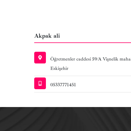
Akpak ali
Öğretmenler caddesi 59/A Vişnelik mahal
Eskişehir
05337771451