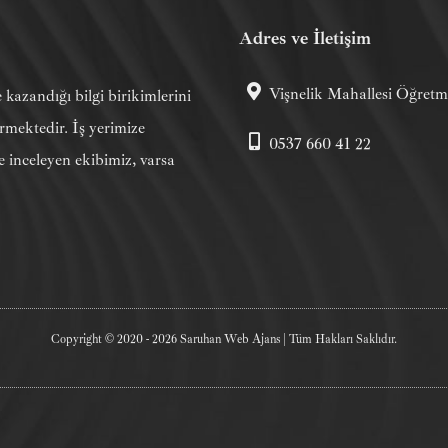
Adres ve İletişim
Vişnelik Mahallesi Öğret
zandığı bilgi birikimlerini
rmektedir. İş yerimize
0537 660 41 22
e inceleyen ekibimiz, varsa
Copyright © 2020 - 2026 Saruhan Web Ajans | Tüm Hakları Saklıdır.