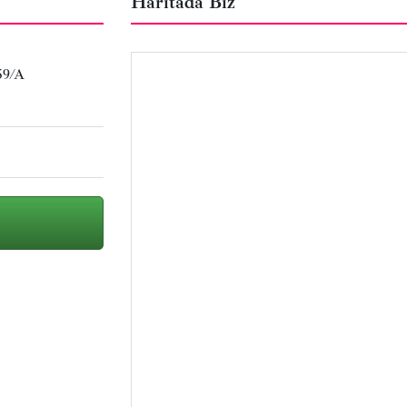
Haritada Biz
59/A