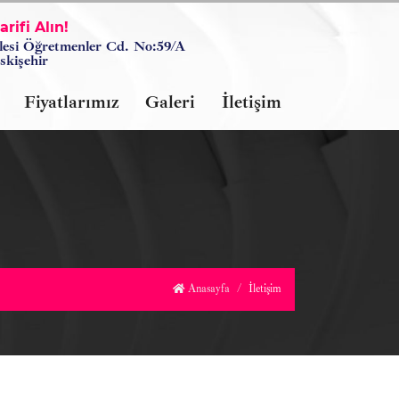
rifi Alın!
lesi Öğretmenler Cd. No:59/A
skişehir
Fiyatlarımız
Galeri
İletişim
Anasayfa
İletişim